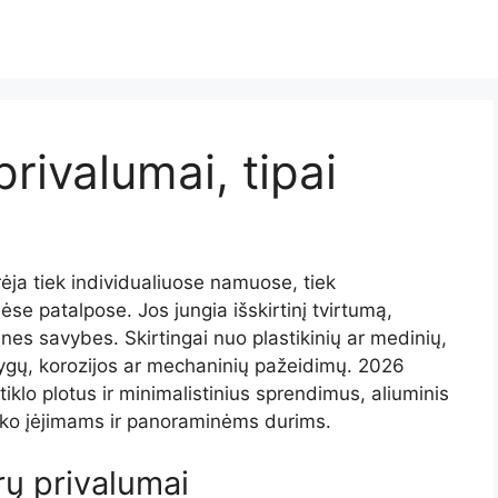
privalumai, tipai
rėja tiek individualiuose namuose, tiek
e patalpose. Jos jungia išskirtinį tvirtumą,
ines savybes. Skirtingai nuo plastikinių ar medinių,
lygų, korozijos ar mechaninių pažeidimų. 2026
stiklo plotus ir minimalistinius sprendimus, aliuminis
uko įėjimams ir panoraminėms durims.
rų privalumai