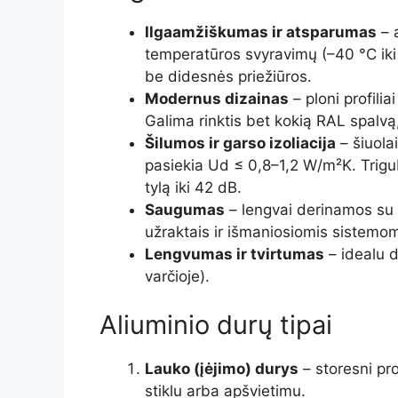
Ilgaamžiškumas ir atsparumas
– 
temperatūros svyravimų (–40 °C ik
be didesnės priežiūros.
Modernus dizainas
– ploni profilia
Galima rinktis bet kokią RAL spalvą,
Šilumos ir garso izoliacija
– šiuolai
pasiekia Ud ≤ 0,8–1,2 W/m²K. Trigub
tylą iki 42 dB.
Saugumas
– lengvai derinamos su
užraktais ir išmaniosiomis sistemom
Lengvumas ir tvirtumas
– idealu d
varčioje).
Aliuminio durų tipai
Lauko (įėjimo) durys
– storesni pro
stiklu arba apšvietimu.