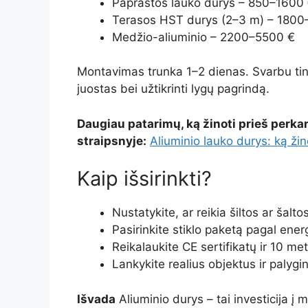
Paprastos lauko durys – 850–1600
Terasos HST durys (2–3 m) – 180
Medžio-aliuminio – 2200–5500 €
Montavimas trunka 1–2 dienas. Svarbu tin
juostas bei užtikrinti lygų pagrindą.
Daugiau patarimų, ką žinoti prieš perka
straipsnyje:
Aliuminio lauko durys: ką žin
Kaip išsirinkti?
Nustatykite, ar reikia šiltos ar šalt
Pasirinkite stiklo paketą pagal ene
Reikalaukite CE sertifikatų ir 10 met
Lankykite realius objektus ir palygi
Išvada
Aliuminio durys – tai investicija į