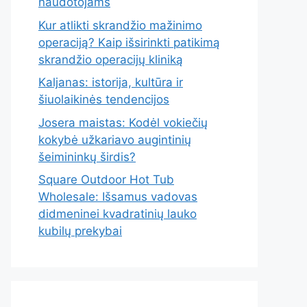
naudotojams
Kur atlikti skrandžio mažinimo
operaciją? Kaip išsirinkti patikimą
skrandžio operacijų kliniką
Kaljanas: istorija, kultūra ir
šiuolaikinės tendencijos
Josera maistas: Kodėl vokiečių
kokybė užkariavo augintinių
šeimininkų širdis?
Square Outdoor Hot Tub
Wholesale: Išsamus vadovas
didmeninei kvadratinių lauko
kubilų prekybai