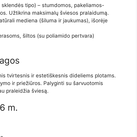
 sklendės tipo) – stumdomos, pakeliamos-
os. Užtikrina maksimalų šviesos pralaidumą.
atūrali mediena (šiluma ir jaukumas), išorėje
erasoms, šiltos (su poliamido pertvara)
iagos
nis tvirtesnis ir estetiškesnis dideliems plotams.
ymo ir priežiūros. Palyginti su šarvuotomis
au praleidžia šviesą.
6 m.