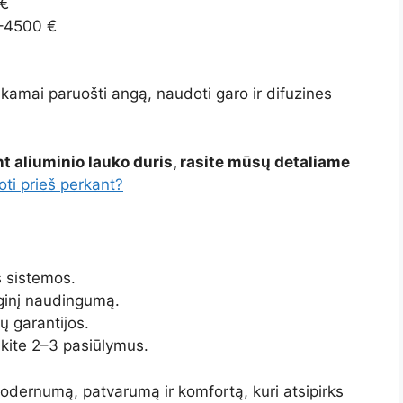
 €
0–4500 €
kamai paruošti angą, naudoti garo ir difuzines
nt aliuminio lauko duris, rasite mūsų detaliame
oti prieš perkant?
os sistemos.
rginį naudingumą.
ų garantijos.
nkite 2–3 pasiūlymus.
 modernumą, patvarumą ir komfortą, kuri atsipirks