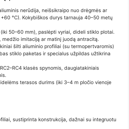
aliuminis nerūdija, neišsikraipo nuo drėgmės ar
i +60 °C). Kokybiškos durys tarnauja 40–50 metų
i (iki 50–60 mm), paslėpti vyriai, dideli stiklo plotai.
 medžio imitaciją ar matinį juodą antracitą.
kiniai šilti aliuminio profiliai (su termopertvaromis)
as stiklo paketas ir specialus užpildas užtikrina
 RC2–RC4 klasės spynomis, daugiatakiniais
is.
idelėms terasos durims (iki 3–4 m pločio vienoje
filiai, sustiprinta konstrukcija, dažnai su integruotu