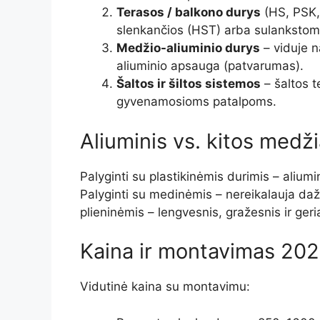
Terasos / balkono durys
(HS, PSK,
slenkančios (HST) arba sulankstom
Medžio-aliuminio durys
– viduje n
aliuminio apsauga (patvarumas).
Šaltos ir šiltos sistemos
– šaltos t
gyvenamosioms patalpoms.
Aliuminis vs. kitos medž
Palyginti su plastikinėmis durimis – aliumi
Palyginti su medinėmis – nereikalauja daž
plieninėmis – lengvesnis, gražesnis ir geri
Kaina ir montavimas 202
Vidutinė kaina su montavimu: