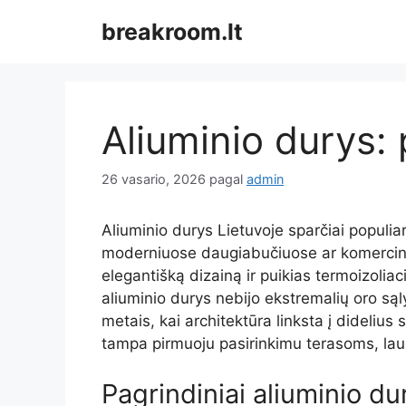
Pereiti
breakroom.lt
prie
turinio
Aliuminio durys: 
26 vasario, 2026
pagal
admin
Aliuminio durys Lietuvoje sparčiai populia
moderniuose daugiabučiuose ar komercinės
elegantišką dizainą ir puikias termoizoliac
aliuminio durys nebijo ekstremalių oro są
metais, kai architektūra linksta į didelius 
tampa pirmuoju pasirinkimu terasoms, la
Pagrindiniai aliuminio du