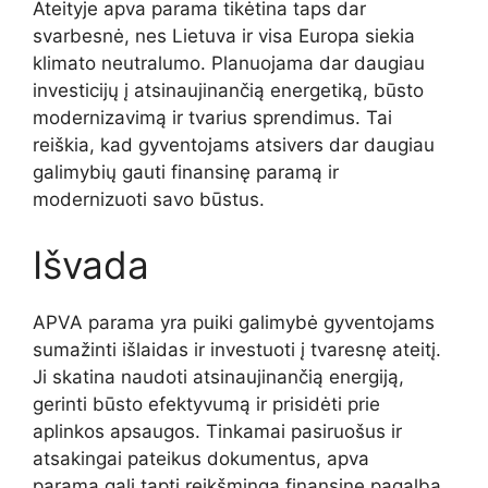
Ateityje apva parama tikėtina taps dar
svarbesnė, nes Lietuva ir visa Europa siekia
klimato neutralumo. Planuojama dar daugiau
investicijų į atsinaujinančią energetiką, būsto
modernizavimą ir tvarius sprendimus. Tai
reiškia, kad gyventojams atsivers dar daugiau
galimybių gauti finansinę paramą ir
modernizuoti savo būstus.
Išvada
APVA parama yra puiki galimybė gyventojams
sumažinti išlaidas ir investuoti į tvaresnę ateitį.
Ji skatina naudoti atsinaujinančią energiją,
gerinti būsto efektyvumą ir prisidėti prie
aplinkos apsaugos. Tinkamai pasiruošus ir
atsakingai pateikus dokumentus, apva
parama gali tapti reikšminga finansine pagalba,