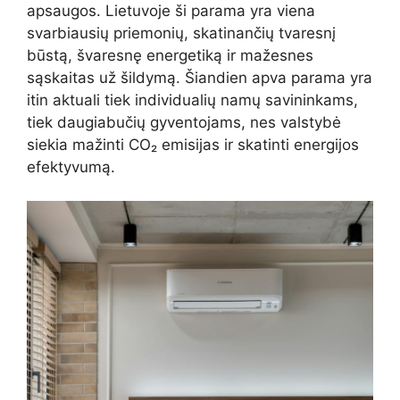
apsaugos. Lietuvoje ši parama yra viena
svarbiausių priemonių, skatinančių tvaresnį
būstą, švaresnę energetiką ir mažesnes
sąskaitas už šildymą. Šiandien apva parama yra
itin aktuali tiek individualių namų savininkams,
tiek daugiabučių gyventojams, nes valstybė
siekia mažinti CO₂ emisijas ir skatinti energijos
efektyvumą.