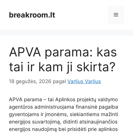
Pereiti
prie
breakroom.lt
Meniu
turinio
APVA parama: kas
tai ir kam ji skirta?
18 gegužės, 2026
pagal
Varlius Varlius
APVA parama – tai Aplinkos projektų valdymo
agentūros administruojama finansinė pagalba
gyventojams ir įmonėms, siekiantiems mažinti
energijos suvartojimą, didinti atsinaujinančios
energijos naudojimą bei prisidėti prie aplinkos