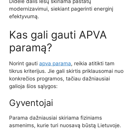
Didelė dalis lėšų skiriama pastatų
modernizavimui, siekiant pagerinti energinį
efektyvumą.
Kas gali gauti APVA
paramą?
Norint gauti
apva parama
, reikia atitikti tam
tikrus kriterijus. Jie gali skirtis priklausomai nuo
konkrečios programos, tačiau dažniausiai
galioja šios sąlygos:
Gyventojai
Parama dažniausiai skiriama fiziniams
asmenims, kurie turi nuosavą būstą Lietuvoje.