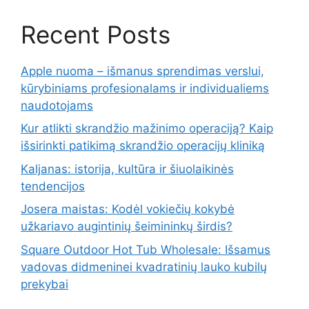
Recent Posts
Apple nuoma – išmanus sprendimas verslui,
kūrybiniams profesionalams ir individualiems
naudotojams
Kur atlikti skrandžio mažinimo operaciją? Kaip
išsirinkti patikimą skrandžio operacijų kliniką
Kaljanas: istorija, kultūra ir šiuolaikinės
tendencijos
Josera maistas: Kodėl vokiečių kokybė
užkariavo augintinių šeimininkų širdis?
Square Outdoor Hot Tub Wholesale: Išsamus
vadovas didmeninei kvadratinių lauko kubilų
prekybai