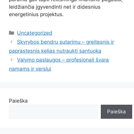
leidžiančia įgyvendinti net ir didesnius
energetinius projektus.
Kategorijos
Uncategorized
Skyrybos bendru sutarimu – greitesnis ir
paprastesnis kelias nutraukti santuoką
Valymo paslaugos – profesionali švara
namams ir verslui
Paieška
Paieška