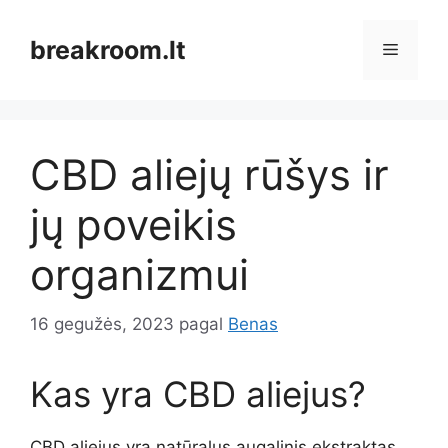
Pereiti
prie
breakroom.lt
Meniu
turinio
CBD aliejų rūšys ir
jų poveikis
organizmui
16 gegužės, 2023
pagal
Benas
Kas yra CBD aliejus?
CBD aliejus yra natūralus augalinis ekstraktas,