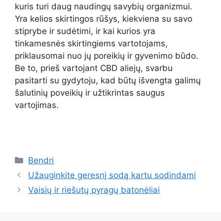
kuris turi daug naudingų savybių organizmui.
Yra kelios skirtingos rūšys, kiekviena su savo
stiprybe ir sudėtimi, ir kai kurios yra
tinkamesnės skirtingiems vartotojams,
priklausomai nuo jų poreikių ir gyvenimo būdo.
Be to, prieš vartojant CBD aliejų, svarbu
pasitarti su gydytoju, kad būtų išvengta galimų
šalutinių poveikių ir užtikrintas saugus
vartojimas.
Kategorijos
Bendri
Užauginkite geresnį sodą kartu sodindami
Vaisių ir riešutų pyragų batonėliai