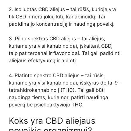
2. Isoliuotas CBD aliejus – tai rūšis, kurioje yra
tik CBD ir nėra jokių kitų kanabinoidų. Tai
padidina jo koncentraciją ir naudingą poveikį.
3. Pilno spektras CBD aliejus – tai aliejus,
kuriame yra visi kanabinoidai, įskaitant CBD,
taip pat terpenai ir flavonoidai. Tai gali padidinti
aliejaus efektyvumą ir apimtį.
4. Platinto spektro CBD aliejus – tai rūšis,
kuriame yra visi kanabinoidai, išskyrus delta-9-
tetrahidrokannabinolį (THC). Tai gali būti
naudinga tiems, kurie nori patirti naudingą
poveikį be psichoaktyviojo THC.
Koks yra CBD aliejaus
poveikis organizmui?