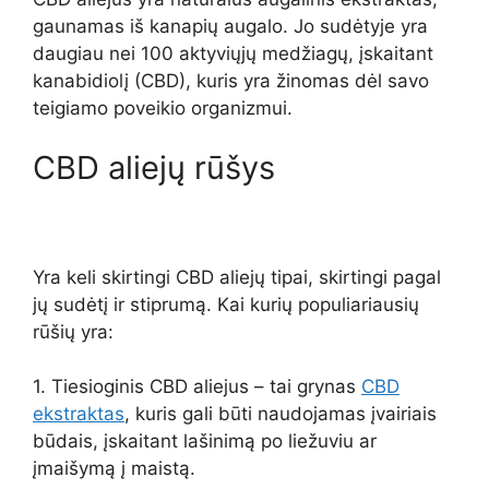
gaunamas iš kanapių augalo. Jo sudėtyje yra
daugiau nei 100 aktyviųjų medžiagų, įskaitant
kanabidiolį (CBD), kuris yra žinomas dėl savo
teigiamo poveikio organizmui.
CBD aliejų rūšys
Yra keli skirtingi CBD aliejų tipai, skirtingi pagal
jų sudėtį ir stiprumą. Kai kurių populiariausių
rūšių yra:
1. Tiesioginis CBD aliejus – tai grynas
CBD
ekstraktas
, kuris gali būti naudojamas įvairiais
būdais, įskaitant lašinimą po liežuviu ar
įmaišymą į maistą.