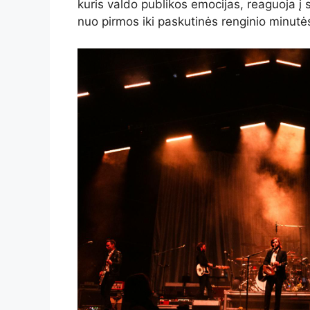
kuris valdo publikos emocijas, reaguoja į si
nuo pirmos iki paskutinės renginio minutė