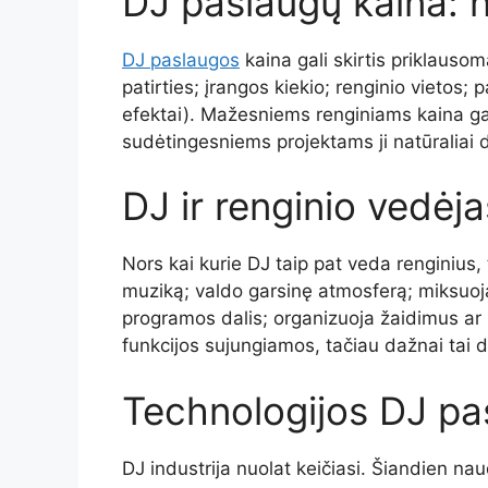
DJ paslaugų kaina: n
DJ paslaugos
kaina gali skirtis priklausom
patirties; įrangos kiekio; renginio vietos
efektai). Mažesniems renginiams kaina gal
sudėtingesniems projektams ji natūraliai d
DJ ir renginio vedėja
Nors kai kurie DJ taip pat veda renginius,
muziką; valdo garsinę atmosferą; miksuoja
programos dalis; organizuoja žaidimus ar i
funkcijos sujungiamos, tačiau dažnai tai du
Technologijos DJ pa
DJ industrija nuolat keičiasi. Šiandien n