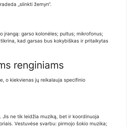
pradeda „slinkti žemyn“.
o įrangą: garso kolonėles; pultus; mikrofonus;
tikrina, kad garsas bus kokybiškas ir pritaikytas
ems renginiams
e, o kiekvienas jų reikalauja specifinio
Jis ne tik leidžia muziką, bet ir koordinuoja
toriais. Vestuvėse svarbu: pirmojo šokio muzika;