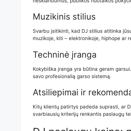
nesklandumus, publikos nuotaikos pokyči
Muzikinis stilius
Svarbu įsitikinti, kad DJ stilius atitinka jū
muzikoje, kiti – elektronikoje, hiphope ar re
Techninė įranga
Kokybiška įranga yra būtina geram garsui. 
savo profesionalią garso sistemą.
Atsiliepimai ir rekomend
Kitų klientų patirtys padeda suprasti, ar D
svarbiausių kriterijų renkantis paslaugų te