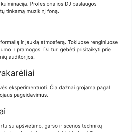
 kulminacija. Profesionalios DJ paslaugos
ėtų tinkamą muzikinį foną.
ormalią ir jaukią atmosferą. Tokiuose renginiuose
lumo ir pramogos. DJ turi gebėti prisitaikyti prie
nių auditorijos.
vakarėliai
isvės eksperimentuoti. Čia dažnai grojama pagal
erojaus pageidavimus.
ai
rtu su apšvietimo, garso ir scenos technikų