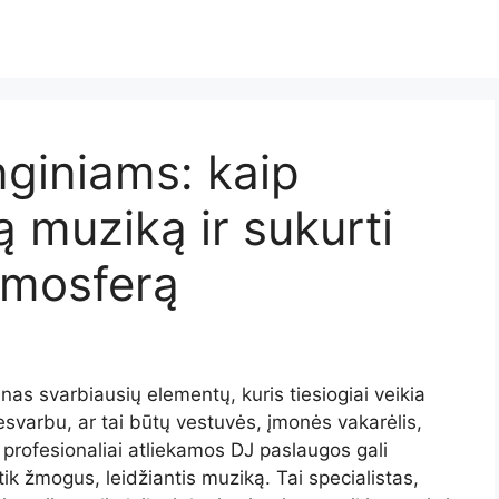
giniams: kaip
ą muziką ir sukurti
tmosferą
nas svarbiausių elementų, kuris tiesiogiai veikia
esvarbu, ar tai būtų vestuvės, įmonės vakarėlis,
– profesionaliai atliekamos DJ paslaugos gali
tik žmogus, leidžiantis muziką. Tai specialistas,