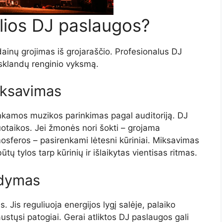
lios DJ paslaugos?
ainų grojimas iš grojaraščio. Profesionalus DJ
 sklandų renginio vyksmą.
iksavimas
nkamos muzikos parinkimas pagal auditoriją. DJ
 nuotaikos. Jei žmonės nori šokti – grojama
osferos – pasirenkami lėtesni kūriniai. Miksavimas
tų tylos tarp kūrinių ir išlaikytas vientisas ritmas.
ldymas
. Jis reguliuoja energijos lygį salėje, palaiko
austųsi patogiai. Gerai atliktos DJ paslaugos gali