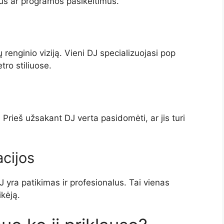
us ar programos pasikeitimus.
sų renginio viziją. Vieni DJ specializuojasi pop
tro stiliuose.
Prieš užsakant DJ verta pasidomėti, ar jis turi
acijos
J yra patikimas ir profesionalus. Tai vienas
ikėją.