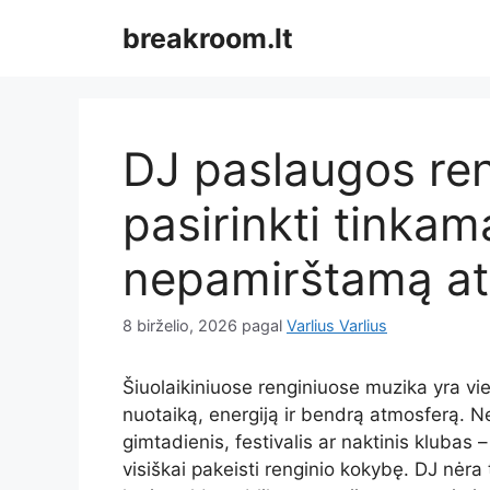
Pereiti
breakroom.lt
prie
turinio
DJ paslaugos ren
pasirinkti tinkam
nepamirštamą a
8 birželio, 2026
pagal
Varlius Varlius
Šiuolaikiniuose renginiuose muzika yra vie
nuotaiką, energiją ir bendrą atmosferą. N
gimtadienis, festivalis ar naktinis klubas 
visiškai pakeisti renginio kokybę. DJ nėra 