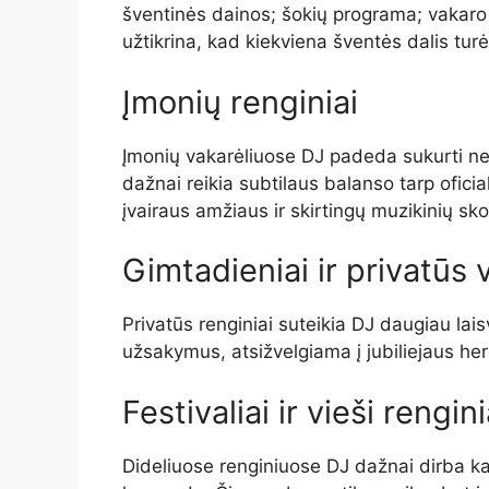
šventinės dainos; šokių programa; vakaro
užtikrina, kad kiekviena šventės dalis tur
Įmonių renginiai
Įmonių vakarėliuose DJ padeda sukurti nef
dažnai reikia subtilaus balanso tarp oficia
įvairaus amžiaus ir skirtingų muzikinių sko
Gimtadieniai ir privatūs 
Privatūs renginiai suteikia DJ daugiau la
užsakymus, atsižvelgiama į jubiliejaus h
Festivaliai ir vieši rengini
Dideliuose renginiuose DJ dažnai dirba ka