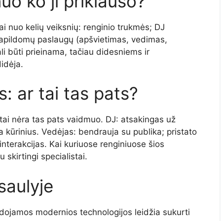
uo ko ji priklauso?
ai nuo kelių veiksnių: renginio trukmės; DJ
; papildomų paslaugų (apšvietimas, vedimas,
i būti prieinama, tačiau didesniems ir
idėja.
s: ar tai tas pats?
 tai nėra tas pats vaidmuo. DJ: atsakingas už
 kūrinius. Vedėjas: bendrauja su publika; pristato
nterakcijas. Kai kuriuose renginiuose šios
 skirtingi specialistai.
saulyje
audojamos modernios technologijos leidžia sukurti