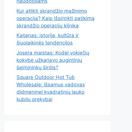
naudotojams
Kur atlikti skrandžio mažinimo
operaciją? Kaip išsirinkti patikimą
skrandžio operacijų kliniką
Kaljanas: istorija, kultūra ir
šiuolaikinės tendencijos
Josera maistas: Kodėl vokiečių
kokybė užkariavo augintinių
šeimininkų širdis?
Square Outdoor Hot Tub
Wholesale: Išsamus vadovas
didmeninei kvadratinių lauko
kubilų prekybai