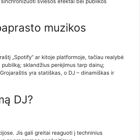
sinchronizuoti šviesos efektai bei publikos
 paprasto muzikos
aštį „Spotify“ ar kitoje platformoje, tačiau realybė
 į publiką; sklandžius perėjimus tarp dainų;
 Grojaraštis yra statiškas, o DJ – dinamiškas ir
amą DJ?
ijose. Jis gali greitai reaguoti į techninius