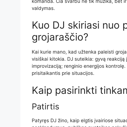
komanda. Čia svarbu ne tik muzika, bet ir 
valdymas.
Kuo DJ skiriasi nuo
grojaraščio?
Kai kurie mano, kad užtenka paleisti grojar
visiškai kitokia. DJ suteikia: gyvą reakciją
improvizaciją; renginio energijos kontrolę.
prisitaikantis prie situacijos.
Kaip pasirinkti tink
Patirtis
Patyręs DJ žino, kaip elgtis įvairiose situac