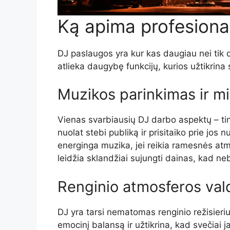
Ką apima profesiona
DJ paslaugos yra kur kas daugiau nei tik d
atlieka daugybę funkcijų, kurios užtikrina
Muzikos parinkimas ir m
Vienas svarbiausių DJ darbo aspektų – ti
nuolat stebi publiką ir prisitaiko prie jos
energinga muzika, jei reikia ramesnės atm
leidžia sklandžiai sujungti dainas, kad nebū
Renginio atmosferos va
DJ yra tarsi nematomas renginio režisierius
emocinį balansą ir užtikrina, kad svečiai j