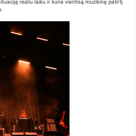
tuaciją realiu laiku ir kuria vientisą muzikinę patirtį
s.