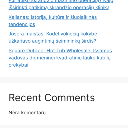
Kur atlikti skrandžio mažinimo operaciją? Kaip
išsirinkti patikimą skrandžio operacijų kliniką
Kaljanas: istorija, kultūra ir šiuolaikinės
tendencijos
Josera maistas: Kodėl vokiečių kokybė
užkariavo augintinių šeimininkų širdis?
Square Outdoor Hot Tub Wholesale: Išsamus
vadovas didmeninei kvadratinių lauko kubilų
prekybai
Recent Comments
Nėra komentarų.