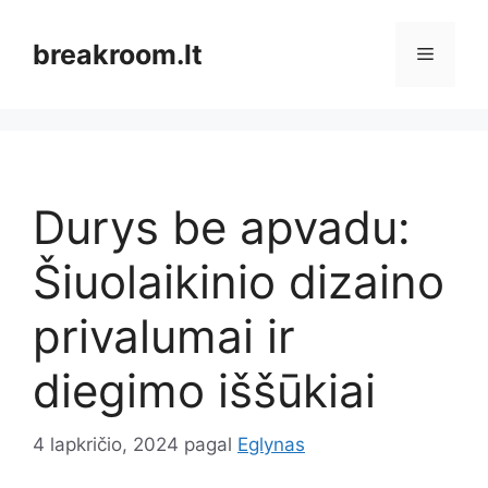
Pereiti
prie
breakroom.lt
Meniu
turinio
Durys be apvadu:
Šiuolaikinio dizaino
privalumai ir
diegimo iššūkiai
4 lapkričio, 2024
pagal
Eglynas