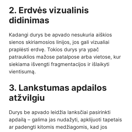
2. Erdvės vizualinis
didinimas
Kadangi durys be apvado nesukuria aiškios
sienos skiriamosios linijos, jos gali vizualiai
praplėsti erdvę. Tokios durys yra ypač
patrauklios mažose patalpose arba vietose, kur
siekiama išvengti fragmentacijos ir išlaikyti
vientisumą.
3. Lankstumas apdailos
atžvilgiu
Durys be apvado leidžia lanksčiai pasirinkti
apdailą – galima jas nudažyti, apklijuoti tapetais
ar padengti kitomis medžiagomis, kad jos