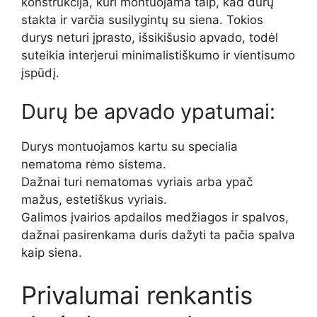
konstrukcija, kuri montuojama taip, kad durų
stakta ir varčia susilygintų su siena. Tokios
durys neturi įprasto, išsikišusio apvado, todėl
suteikia interjerui minimalistiškumo ir vientisumo
įspūdį.
Durų be apvado ypatumai:
Durys montuojamos kartu su specialia
nematoma rėmo sistema.
Dažnai turi nematomas vyriais arba ypač
mažus, estetiškus vyriais.
Galimos įvairios apdailos medžiagos ir spalvos,
dažnai pasirenkama duris dažyti ta pačia spalva
kaip siena.
Privalumai renkantis