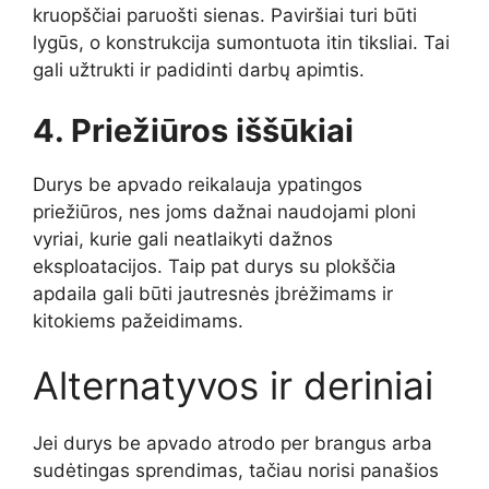
kruopščiai paruošti sienas. Paviršiai turi būti
lygūs, o konstrukcija sumontuota itin tiksliai. Tai
gali užtrukti ir padidinti darbų apimtis.
4. Priežiūros iššūkiai
Durys be apvado reikalauja ypatingos
priežiūros, nes joms dažnai naudojami ploni
vyriai, kurie gali neatlaikyti dažnos
eksploatacijos. Taip pat durys su plokščia
apdaila gali būti jautresnės įbrėžimams ir
kitokiems pažeidimams.
Alternatyvos ir deriniai
Jei durys be apvado atrodo per brangus arba
sudėtingas sprendimas, tačiau norisi panašios