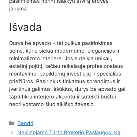
pasirinkimas norint išlaikyti atvirą erdvės
jausmą.
Išvada
Durys be apvado – tai puikus pasirinkimas
tiems, kurie siekia modernumo, elegancijos ir
minimalizmo interjere. Jos suteikia unikalų
estetinį pojūtį, tačiau reikalauja profesionalaus
montavimo, papildomų investicijų ir specialios
priežiūros. Pasirinkus tinkamus sprendimus ir
įvertinus galimus iššūkius, durys be apvado gali
tapti tikru interjero akcentu ir suteikti būstui
neprilygstamo šiuolaikiško žavesio.
Kategorijos
Bendri
Nekilnojamo Turto Brokerio Paslaugos: Ką