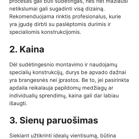
procesas gali būti sudėtingas, nes net mažiausi
netikslumai gali sugadinti visą dizainą.
Rekomenduojama rinktis profesionalus, kurie
yra įgudę dirbti su paslėptomis durimis ir
specialiomis konstrukcijomis.
2. Kaina
Dėl sudėtingesnio montavimo ir naudojamų
specialių konstrukcijų, durys be apvado dažnai
yra brangesnės nei įprastos. Be to, jei pasirinkta
apdaila reikalauja papildomų medžiagų ar
individualių sprendimų, kaina gali dar labiau
išaugti.
3. Sienų paruošimas
Siekiant užtikrinti idealų vientisumą, būtina