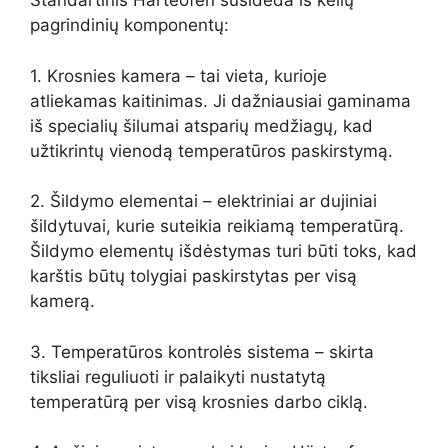
Standartinis Härteofen susideda iš kelių
pagrindinių komponentų:
1. Krosnies kamera – tai vieta, kurioje
atliekamas kaitinimas. Ji dažniausiai gaminama
iš specialių šilumai atsparių medžiagų, kad
užtikrintų vienodą temperatūros paskirstymą.
2. Šildymo elementai – elektriniai ar dujiniai
šildytuvai, kurie suteikia reikiamą temperatūrą.
Šildymo elementų išdėstymas turi būti toks, kad
karštis būtų tolygiai paskirstytas per visą
kamerą.
3. Temperatūros kontrolės sistema – skirta
tiksliai reguliuoti ir palaikyti nustatytą
temperatūrą per visą krosnies darbo ciklą.