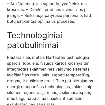
– Aukšta energijos sąnauda, ypač elektros
krosnims. – Didelės pradinės investicijos į
įrangą. – Reikalauja patyrusio personalo, kad
būtų užtikrintas optimalus procesas.
Technologiniai
patobulinimai
Pastaraisiais metais Härteofen technologija
sparčiai tobulėja. Naujos kartos krosnys turi
integruotas skaitmenines valdymo sistemas,
leidžiančias realiu laiku stebėti temperatūrą,
drėgmę ir aušinimo greitį. Taip pat plėtojamos
energiją taupančios technologijos, tokios kaip
šilumos regeneracija ir naujų šilumai atsparių
medžiagų naudojimas, siekiant sumažinti
eksploatacines sąnaudas.