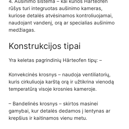
4. Aušinimo sistema – kai kurios Härteofen
rūšys turi integruotas aušinimo kameras,
kuriose detalės atvėsinamos kontroliuojamai,
naudojant vandenį, orą ar specialias aušinimo
medžiagas.
Konstrukcijos tipai
Yra keletas pagrindinių Härteofen tipų: –
Konvekcinės krosnys – naudoja ventiliatorių,
kuris cirkuliuoja karštą orą ir užtikrina vienodą
temperatūrą visoje krosnies kameroje.
– Bandelinės krosnys – skirtos masinei
gamybai, kur detalės dedamos į lentynas ar
krepšius ir kaitinamos vienu metu.