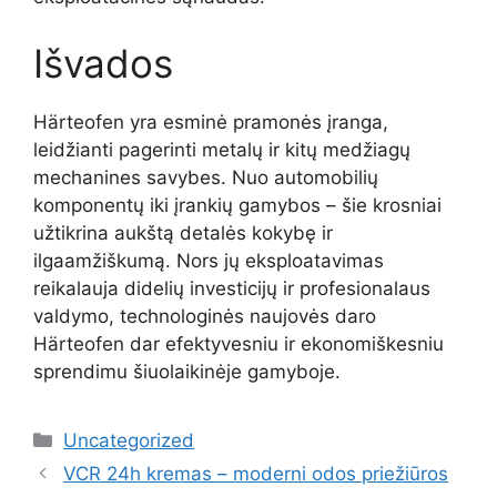
Išvados
Härteofen yra esminė pramonės įranga,
leidžianti pagerinti metalų ir kitų medžiagų
mechanines savybes. Nuo automobilių
komponentų iki įrankių gamybos – šie krosniai
užtikrina aukštą detalės kokybę ir
ilgaamžiškumą. Nors jų eksploatavimas
reikalauja didelių investicijų ir profesionalaus
valdymo, technologinės naujovės daro
Härteofen dar efektyvesniu ir ekonomiškesniu
sprendimu šiuolaikinėje gamyboje.
Kategorijos
Uncategorized
VCR 24h kremas – moderni odos priežiūros