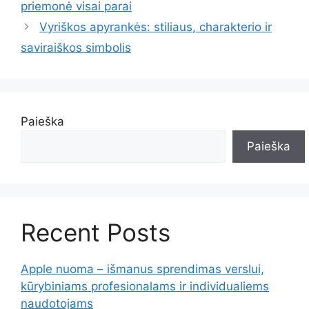
priemonė visai parai
Vyriškos apyrankės: stiliaus, charakterio ir
saviraiškos simbolis
Paieška
Paieška
Recent Posts
Apple nuoma – išmanus sprendimas verslui,
kūrybiniams profesionalams ir individualiems
naudotojams