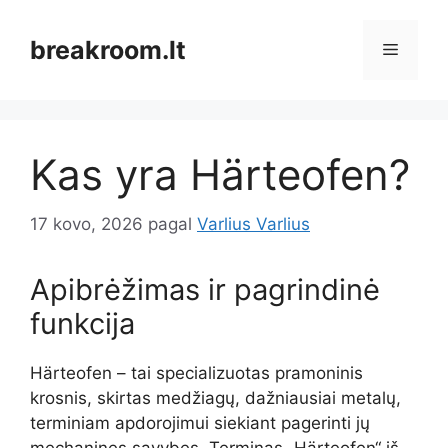
Pereiti
prie
breakroom.lt
Meniu
turinio
Kas yra Härteofen?
17 kovo, 2026
pagal
Varlius Varlius
Apibrėžimas ir pagrindinė
funkcija
Härteofen – tai specializuotas pramoninis
krosnis, skirtas medžiagų, dažniausiai metalų,
terminiam apdorojimui siekiant pagerinti jų
mechanines savybes. Terminas „Härteofen“ iš