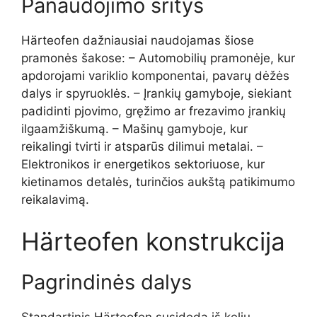
Panaudojimo sritys
Härteofen dažniausiai naudojamas šiose
pramonės šakose: – Automobilių pramonėje, kur
apdorojami variklio komponentai, pavarų dėžės
dalys ir spyruoklės. – Įrankių gamyboje, siekiant
padidinti pjovimo, gręžimo ar frezavimo įrankių
ilgaamžiškumą. – Mašinų gamyboje, kur
reikalingi tvirti ir atsparūs dilimui metalai. –
Elektronikos ir energetikos sektoriuose, kur
kietinamos detalės, turinčios aukštą patikimumo
reikalavimą.
Härteofen konstrukcija
Pagrindinės dalys