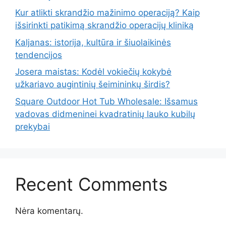
Kur atlikti skrandžio mažinimo operaciją? Kaip
išsirinkti patikimą skrandžio operacijų kliniką
Kaljanas: istorija, kultūra ir šiuolaikinės
tendencijos
Josera maistas: Kodėl vokiečių kokybė
užkariavo augintinių šeimininkų širdis?
Square Outdoor Hot Tub Wholesale: Išsamus
vadovas didmeninei kvadratinių lauko kubilų
prekybai
Recent Comments
Nėra komentarų.