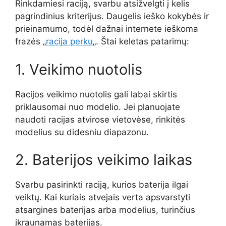
Rinkdamiesi raciją, svarbu atsižvelgti į kelis
pagrindinius kriterijus. Daugelis ieško kokybės ir
prieinamumo, todėl dažnai internete ieškoma
frazės „
racija perku
„. Štai keletas patarimų:
1. Veikimo nuotolis
Racijos veikimo nuotolis gali labai skirtis
priklausomai nuo modelio. Jei planuojate
naudoti racijas atvirose vietovėse, rinkitės
modelius su didesniu diapazonu.
2. Baterijos veikimo laikas
Svarbu pasirinkti raciją, kurios baterija ilgai
veiktų. Kai kuriais atvejais verta apsvarstyti
atsargines baterijas arba modelius, turinčius
įkraunamas baterijas.