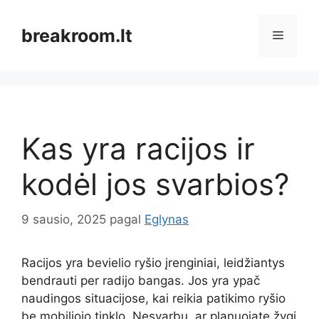
Pereiti
prie
breakroom.lt
Meniu
turinio
Kas yra racijos ir
kodėl jos svarbios?
9 sausio, 2025
pagal
Eglynas
Racijos yra bevielio ryšio įrenginiai, leidžiantys
bendrauti per radijo bangas. Jos yra ypač
naudingos situacijose, kai reikia patikimo ryšio
be mobiliojo tinklo. Nesvarbu, ar planuojate žygį