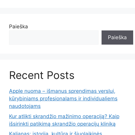
Paieška
Paieška
Recent Posts
Apple nuoma – išmanus sprendimas verslui,
kūrybiniams profesionalams ir individualiems
naudotojams
Kur atlikti skrandžio mažinimo operaciją? Kaip
išsirinkti patikimą skrandžio operacijų kliniką
Kaljanas: istorija, kultūra ir šiuolaikinės