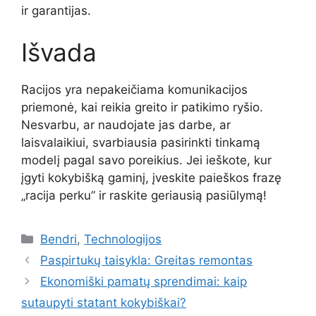
ir garantijas.
Išvada
Racijos yra nepakeičiama komunikacijos
priemonė, kai reikia greito ir patikimo ryšio.
Nesvarbu, ar naudojate jas darbe, ar
laisvalaikiui, svarbiausia pasirinkti tinkamą
modelį pagal savo poreikius. Jei ieškote, kur
įgyti kokybišką gaminį, įveskite paieškos frazę
„racija perku” ir raskite geriausią pasiūlymą!
Kategorijos
Bendri
,
Technologijos
Paspirtukų taisykla: Greitas remontas
Ekonomiški pamatų sprendimai: kaip
sutaupyti statant kokybiškai?