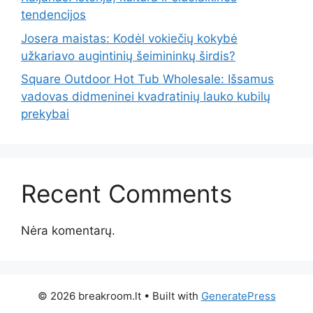
tendencijos
Josera maistas: Kodėl vokiečių kokybė
užkariavo augintinių šeimininkų širdis?
Square Outdoor Hot Tub Wholesale: Išsamus
vadovas didmeninei kvadratinių lauko kubilų
prekybai
Recent Comments
Nėra komentarų.
© 2026 breakroom.lt
• Built with
GeneratePress