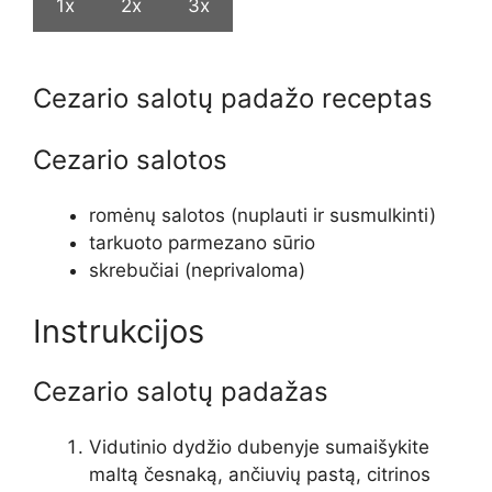
1x
2x
3x
Cezario salotų padažo receptas
Cezario salotos
romėnų salotos
(nuplauti ir susmulkinti)
tarkuoto parmezano sūrio
skrebučiai
(neprivaloma)
Instrukcijos
Cezario salotų padažas
Vidutinio dydžio dubenyje sumaišykite
maltą česnaką, ančiuvių pastą, citrinos