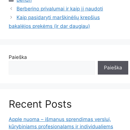
Berberino privalumai ir kaip jį naudoti
Kaip pasidaryti marškinėlių krepšius
bakalėjos prekėms (ir dar daugiau)
Paieška
Paieška
Recent Posts
Apple nuoma – išmanus sprendimas verslui,
kūrybiniams profesionalams ir individualiems