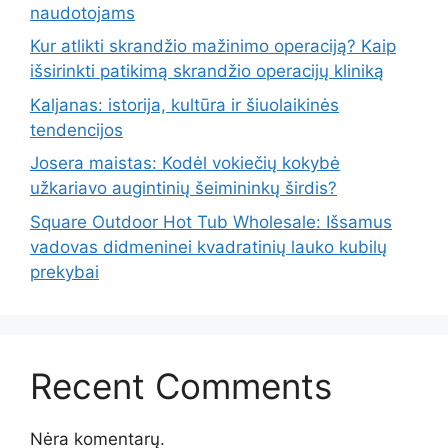
naudotojams
Kur atlikti skrandžio mažinimo operaciją? Kaip
išsirinkti patikimą skrandžio operacijų kliniką
Kaljanas: istorija, kultūra ir šiuolaikinės
tendencijos
Josera maistas: Kodėl vokiečių kokybė
užkariavo augintinių šeimininkų širdis?
Square Outdoor Hot Tub Wholesale: Išsamus
vadovas didmeninei kvadratinių lauko kubilų
prekybai
Recent Comments
Nėra komentarų.