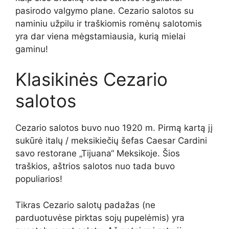
pasirodo valgymo plane. Cezario salotos su
naminiu užpilu ir traškiomis romėnų salotomis
yra dar viena mėgstamiausia, kurią mielai
gaminu!
Klasikinės Cezario
salotos
Cezario salotos buvo nuo 1920 m. Pirmą kartą jį
sukūrė italų / meksikiečių šefas Caesar Cardini
savo restorane „Tijuana“ Meksikoje. Šios
traškios, aštrios salotos nuo tada buvo
populiarios!
Tikras Cezario salotų padažas (ne
parduotuvėse pirktas sojų pupelėmis) yra