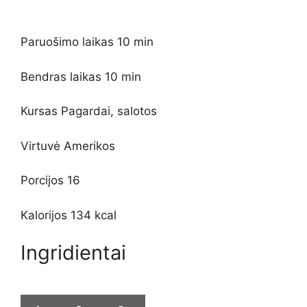
minučių
Paruošimo laikas
10
min
minučių
Bendras laikas
10
min
Kursas
Pagardai, salotos
Virtuvė
Amerikos
Porcijos
16
Kalorijos
134
kcal
Ingridientai