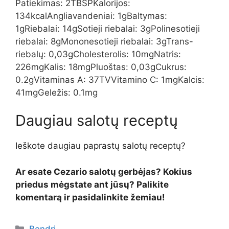
Patiekimas:
2
TBSP
Kalorijos:
134
kcal
Angliavandeniai:
1
g
Baltymas:
1
g
Riebalai:
14
g
Sotieji riebalai:
3
g
Polinesotieji
riebalai:
8
g
Mononesotieji riebalai:
3
g
Trans-
riebalų:
0,03
g
Cholesterolis:
10
mg
Natris:
226
mg
Kalis:
18
mg
Pluoštas:
0,03
g
Cukrus:
0.2
g
Vitaminas A:
37
TV
Vitamino C:
1
mg
Kalcis:
41
mg
Geležis:
0.1
mg
Daugiau salotų receptų
Ieškote daugiau paprastų salotų receptų?
Ar esate Cezario salotų gerbėjas? Kokius
priedus mėgstate ant jūsų? Palikite
komentarą ir pasidalinkite žemiau!
Kategorijos
Bendri