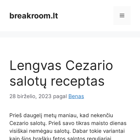
Pereiti
prie
breakroom.lt
Meniu
turinio
Lengvas Cezario
salotų receptas
28 birželio, 2023
pagal
Benas
Prieš daugelį metų maniau, kad nekenčiu
Cezario salotų. Prieš savo tikras maisto dienas
visiškai nemėgau salotų. Dabar tokie variantai
kaip šios braškių fetos salotos reguliariai