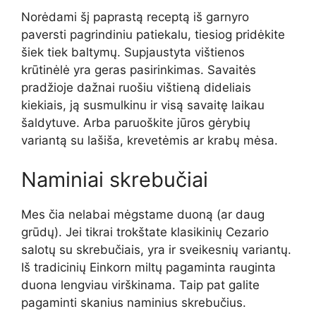
Norėdami šį paprastą receptą iš garnyro
paversti pagrindiniu patiekalu, tiesiog pridėkite
šiek tiek baltymų. Supjaustyta vištienos
krūtinėlė yra geras pasirinkimas. Savaitės
pradžioje dažnai ruošiu vištieną dideliais
kiekiais, ją susmulkinu ir visą savaitę laikau
šaldytuve. Arba paruoškite jūros gėrybių
variantą su lašiša, krevetėmis ar krabų mėsa.
Naminiai skrebučiai
Mes čia nelabai mėgstame duoną (ar daug
grūdų). Jei tikrai trokštate klasikinių Cezario
salotų su skrebučiais, yra ir sveikesnių variantų.
Iš tradicinių Einkorn miltų pagaminta rauginta
duona lengviau virškinama. Taip pat galite
pagaminti skanius naminius skrebučius.