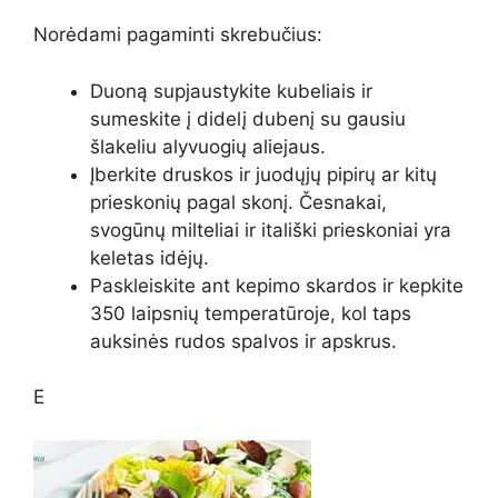
Norėdami pagaminti skrebučius:
Duoną supjaustykite kubeliais ir
sumeskite į didelį dubenį su gausiu
šlakeliu alyvuogių aliejaus.
Įberkite druskos ir juodųjų pipirų ar kitų
prieskonių pagal skonį. Česnakai,
svogūnų milteliai ir itališki prieskoniai yra
keletas idėjų.
Paskleiskite ant kepimo skardos ir kepkite
350 laipsnių temperatūroje, kol taps
auksinės rudos spalvos ir apskrus.
E