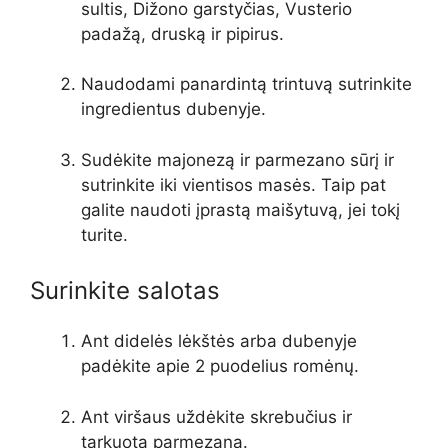
sultis, Dižono garstyčias, Vusterio
padažą, druską ir pipirus.
Naudodami panardintą trintuvą sutrinkite
ingredientus dubenyje.
Sudėkite majonezą ir parmezano sūrį ir
sutrinkite iki vientisos masės. Taip pat
galite naudoti įprastą maišytuvą, jei tokį
turite.
Surinkite salotas
Ant didelės lėkštės arba dubenyje
padėkite apie 2 puodelius romėnų.
Ant viršaus uždėkite skrebučius ir
tarkuotą parmezaną.