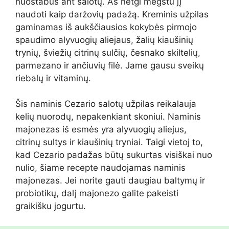
nuostabus ant salotų. Aš netgi mėgstu jį
naudoti kaip daržovių padažą. Kreminis užpilas
gaminamas iš aukščiausios kokybės pirmojo
spaudimo alyvuogių aliejaus, žalių kiaušinių
trynių, šviežių citrinų sulčių, česnako skiltelių,
parmezano ir ančiuvių filė. Jame gausu sveikų
riebalų ir vitaminų.
Šis naminis Cezario salotų užpilas reikalauja
kelių nuorodų, nepakenkiant skoniui. Naminis
majonezas iš esmės yra alyvuogių aliejus,
citrinų sultys ir kiaušinių tryniai. Taigi vietoj to,
kad Cezario padažas būtų sukurtas visiškai nuo
nulio, šiame recepte naudojamas naminis
majonezas. Jei norite gauti daugiau baltymų ir
probiotikų, dalį majonezo galite pakeisti
graikišku jogurtu.