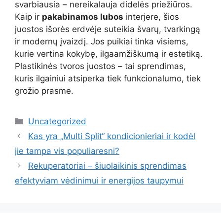
svarbiausia – nereikalauja didelės priežiūros.
Kaip ir
pakabinamos lubos
interjere, šios
juostos išorės erdvėje suteikia švarų, tvarkingą
ir modernų įvaizdį. Jos puikiai tinka visiems,
kurie vertina kokybę, ilgaamžiškumą ir estetiką.
Plastikinės tvoros juostos – tai sprendimas,
kuris ilgainiui atsiperka tiek funkcionalumo, tiek
grožio prasme.
Kategorijos
Uncategorized
Kas yra „Multi Split“ kondicionieriai ir kodėl
jie tampa vis populiaresni?
Rekuperatoriai – šiuolaikinis sprendimas
efektyviam vėdinimui ir energijos taupymui