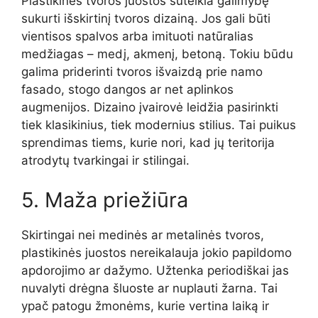
Plastikinės tvoros juostos suteikia galimybę
sukurti išskirtinį tvoros dizainą. Jos gali būti
vientisos spalvos arba imituoti natūralias
medžiagas – medį, akmenį, betoną. Tokiu būdu
galima priderinti tvoros išvaizdą prie namo
fasado, stogo dangos ar net aplinkos
augmenijos. Dizaino įvairovė leidžia pasirinkti
tiek klasikinius, tiek modernius stilius. Tai puikus
sprendimas tiems, kurie nori, kad jų teritorija
atrodytų tvarkingai ir stilingai.
5. Maža priežiūra
Skirtingai nei medinės ar metalinės tvoros,
plastikinės juostos nereikalauja jokio papildomo
apdorojimo ar dažymo. Užtenka periodiškai jas
nuvalyti drėgna šluoste ar nuplauti žarna. Tai
ypač patogu žmonėms, kurie vertina laiką ir