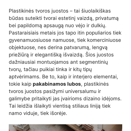
Plastikinės tvoros juostos – tai šiuolaikiškas
būdas suteikti tvorai estetinį vaizdą, privatumą
bei papildomą apsaugą nuo vėjo ir dulkių.
Pastaraisiais metais jos tapo itin populiarios tiek
gyvenamuosiuose namuose, tiek komerciniuose
objektuose, nes derina patvarumą, lengvą
priežiūrą ir elegantišką išvaizdą. Šios juostos
dažniausiai montuojamos ant segmentinių
tvorų, tačiau puikiai tinka ir kitų tipų
aptvėrimams. Be to, kaip ir interjero elementai,
tokie kaip
pakabinamos lubos
, plastikinės
tvoros juostos pasižymi universalumu ir
galimybe pritaikyti jas įvairioms dizaino idėjoms.
Tai leidžia išlaikyti vientisą stiliaus liniją tiek
namo viduje, tiek išorėje.