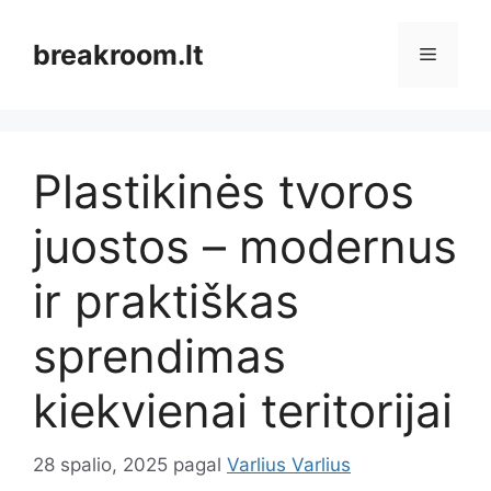
Pereiti
prie
breakroom.lt
Meniu
turinio
Plastikinės tvoros
juostos – modernus
ir praktiškas
sprendimas
kiekvienai teritorijai
28 spalio, 2025
pagal
Varlius Varlius