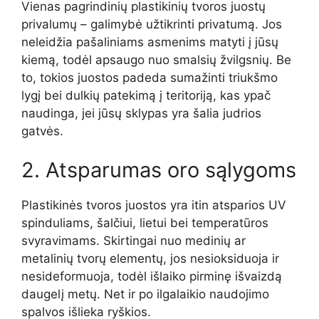
Vienas pagrindinių plastikinių tvoros juostų
privalumų – galimybė užtikrinti privatumą. Jos
neleidžia pašaliniams asmenims matyti į jūsų
kiemą, todėl apsaugo nuo smalsių žvilgsnių. Be
to, tokios juostos padeda sumažinti triukšmo
lygį bei dulkių patekimą į teritoriją, kas ypač
naudinga, jei jūsų sklypas yra šalia judrios
gatvės.
2. Atsparumas oro sąlygoms
Plastikinės tvoros juostos yra itin atsparios UV
spinduliams, šalčiui, lietui bei temperatūros
svyravimams. Skirtingai nuo medinių ar
metalinių tvorų elementų, jos nesioksiduoja ir
nesideformuoja, todėl išlaiko pirminę išvaizdą
daugelį metų. Net ir po ilgalaikio naudojimo
spalvos išlieka ryškios.