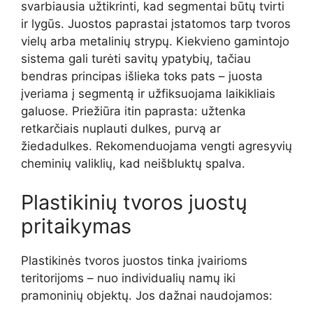
svarbiausia užtikrinti, kad segmentai būtų tvirti
ir lygūs. Juostos paprastai įstatomos tarp tvoros
vielų arba metalinių strypų. Kiekvieno gamintojo
sistema gali turėti savitų ypatybių, tačiau
bendras principas išlieka toks pats – juosta
įveriama į segmentą ir užfiksuojama laikikliais
galuose. Priežiūra itin paprasta: užtenka
retkarčiais nuplauti dulkes, purvą ar
žiedadulkes. Rekomenduojama vengti agresyvių
cheminių valiklių, kad neišbluktų spalva.
Plastikinių tvoros juostų
pritaikymas
Plastikinės tvoros juostos tinka įvairioms
teritorijoms – nuo individualių namų iki
pramoninių objektų. Jos dažnai naudojamos: