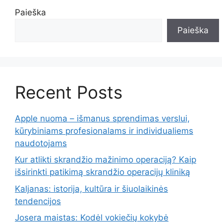
Paieška
Paieška
Recent Posts
Apple nuoma – išmanus sprendimas verslui,
kūrybiniams profesionalams ir individualiems
naudotojams
Kur atlikti skrandžio mažinimo operaciją? Kaip
išsirinkti patikimą skrandžio operacijų kliniką
Kaljanas: istorija, kultūra ir šiuolaikinės
tendencijos
Josera maistas: Kodėl vokiečių kokybė