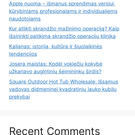
Apple nuoma – išmanus sprendimas verslui,
kūrybiniams profesionalams ir individualiems
naudotojams
Kur atlikti skrandžio mažinimo operaciją? Kaip
išsirinkti patikimą skrandžio operacijų kliniką
Kaljanas: istorija, kultūra ir šiuolaikinės
tendencijos
Josera maistas: Kodėl vokiečių kokybė
užkariavo augintinių šeimininkų širdis?
Square Outdoor Hot Tub Wholesale: Išsamus
vadovas didmeninei kvadratinių lauko kubilų
prekybai
Recent Comments