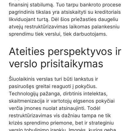
finansinį stabilumą. Tuo tarpu bankroto procese
pagrindinis tikslas yra atsiskaityti su kreditoriais
likviduojant turtą. Dėl šios priežasties daugeliu
atvejų restruktūrizavimas laikomas palankesniu
sprendimu tiek verslui, tiek darbuotojams.
Ateities perspektyvos ir
verslo prisitaikymas
Šiuolaikinis verslas turi būti lankstus ir
pasiruošęs greitai reaguoti į pokyčius.
Technologijų pažanga, dirbtinis intelektas,
skaitmenizacija ir vartotojų elgsenos pokyčiai
verčia įmones nuolat atsinaujinti. Todėl
restruktūrizavimas vis dažniau tampa ne tik
krizės sprendimo priemone, bet ir strateginiu
verslo tobulinimo įrankiu. Įmonės, kurios geba