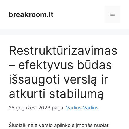
Pereiti
prie
breakroom.lt
Meniu
turinio
Restruktūrizavimas
– efektyvus būdas
išsaugoti verslą ir
atkurti stabilumą
28 gegužės, 2026
pagal
Varlius Varlius
Šiuolaikinėje verslo aplinkoje įmonės nuolat