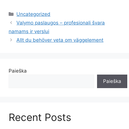
Kategorijos
Uncategorized
Valymo paslaugos – profesionali švara
namams ir verslui
Allt du behöver veta om väggelement
Paieška
Paieška
Recent Posts