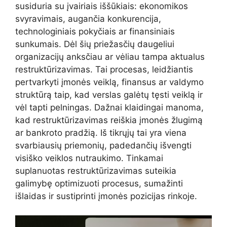
susiduria su įvairiais iššūkiais: ekonomikos
svyravimais, augančia konkurencija,
technologiniais pokyčiais ar finansiniais
sunkumais. Dėl šių priežasčių daugeliui
organizacijų anksčiau ar vėliau tampa aktualus
restruktūrizavimas. Tai procesas, leidžiantis
pertvarkyti įmonės veiklą, finansus ar valdymo
struktūrą taip, kad verslas galėtų tęsti veiklą ir
vėl tapti pelningas. Dažnai klaidingai manoma,
kad restruktūrizavimas reiškia įmonės žlugimą
ar bankroto pradžią. Iš tikrųjų tai yra viena
svarbiausių priemonių, padedančių išvengti
visiško veiklos nutraukimo. Tinkamai
suplanuotas restruktūrizavimas suteikia
galimybę optimizuoti procesus, sumažinti
išlaidas ir sustiprinti įmonės pozicijas rinkoje.