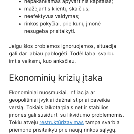
nepakankamas apyvartinis kapitalas;
mažėjantis klientų skaičius;
neefektyvus valdymas;
rinkos pokyčiai, prie kurių įmonė
nesugeba prisitaikyti.
Jeigu šios problemos ignoruojamos, situacija
gali dar labiau pablogėti. Todėl labai svarbu
imtis veiksmų kuo anksčiau.
Ekonominių krizių įtaka
Ekonominiai nuosmukiai, infliacija ar
geopolitiniai įvykiai dažnai stipriai paveikia
verslą. Tokiais laikotarpiais net ir stabilios
įmonės gali susidurti su likvidumo problemomis.
Tokiu atveju
restruktūrizavimas
tampa svarbia
priemone prisitaikyti prie naujų rinkos sąlygų.