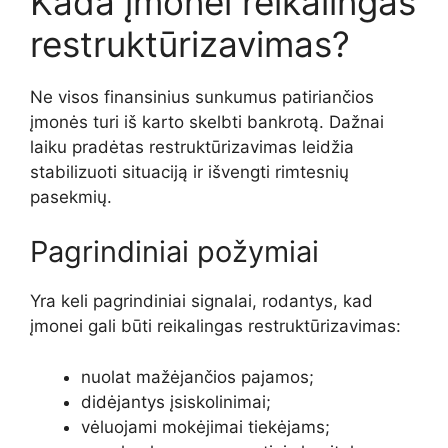
Kada įmonei reikalingas
restruktūrizavimas?
Ne visos finansinius sunkumus patiriančios
įmonės turi iš karto skelbti bankrotą. Dažnai
laiku pradėtas restruktūrizavimas leidžia
stabilizuoti situaciją ir išvengti rimtesnių
pasekmių.
Pagrindiniai požymiai
Yra keli pagrindiniai signalai, rodantys, kad
įmonei gali būti reikalingas restruktūrizavimas:
nuolat mažėjančios pajamos;
didėjantys įsiskolinimai;
vėluojami mokėjimai tiekėjams;