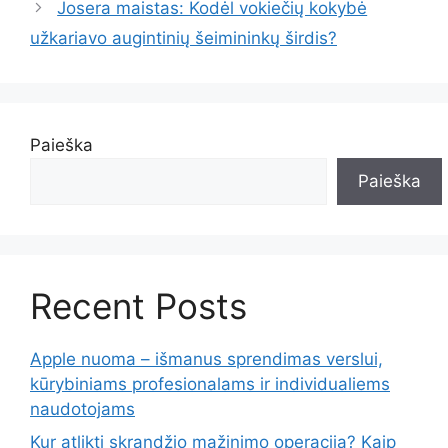
Josera maistas: Kodėl vokiečių kokybė
užkariavo augintinių šeimininkų širdis?
Paieška
Paieška
Recent Posts
Apple nuoma – išmanus sprendimas verslui,
kūrybiniams profesionalams ir individualiems
naudotojams
Kur atlikti skrandžio mažinimo operaciją? Kaip