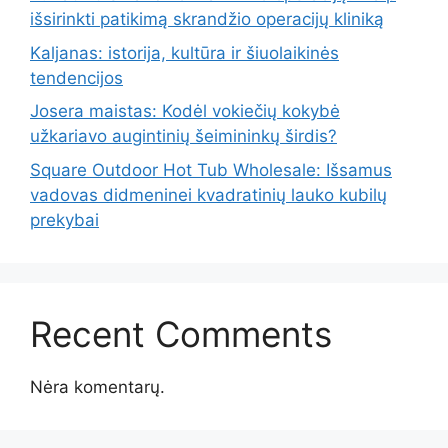
išsirinkti patikimą skrandžio operacijų kliniką
Kaljanas: istorija, kultūra ir šiuolaikinės
tendencijos
Josera maistas: Kodėl vokiečių kokybė
užkariavo augintinių šeimininkų širdis?
Square Outdoor Hot Tub Wholesale: Išsamus
vadovas didmeninei kvadratinių lauko kubilų
prekybai
Recent Comments
Nėra komentarų.