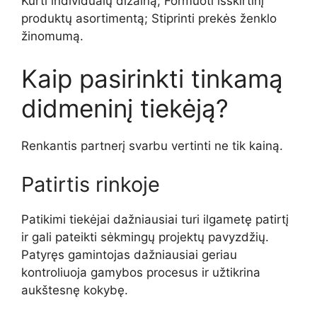
Kurti individualų dizainą; Formuoti išskirtinį
produktų asortimentą; Stiprinti prekės ženklo
žinomumą.
Kaip pasirinkti tinkamą
didmeninį tiekėją?
Renkantis partnerį svarbu vertinti ne tik kainą.
Patirtis rinkoje
Patikimi tiekėjai dažniausiai turi ilgametę patirtį
ir gali pateikti sėkmingų projektų pavyzdžių.
Patyręs gamintojas dažniausiai geriau
kontroliuoja gamybos procesus ir užtikrina
aukštesnę kokybę.