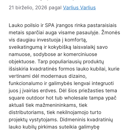
21 birželio, 2026
pagal
Varlius Varlius
Lauko poilsio ir SPA įrangos rinka pastaraisiais
metais sparčiai auga visame pasaulyje. Žmonės
vis daugiau investuoja į komfortą,
sveikatingumą ir kokybišką laisvalaikį savo
namuose, sodybose ar komerciniuose
objektuose. Tarp populiariausių produktų
išsiskiria kvadratinės formos lauko kubilai, kurie
vertinami dėl modernaus dizaino,
funkcionalumo ir galimybės lengvai integruoti
juos į įvairias erdves. Dėl šios priežasties tema
square outdoor hot tub wholesale tampa ypač
aktuali tiek mažmenininkams, tiek
distributoriams, tiek nekilnojamojo turto
projektų vystytojams. Didmeninis kvadratinių
lauko kubilų pirkimas suteikia galimybę