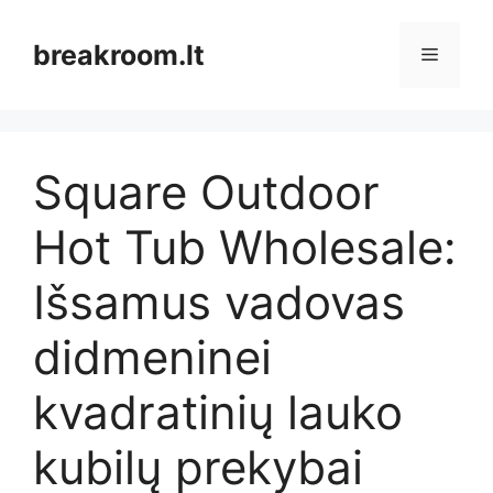
Pereiti
prie
breakroom.lt
Meniu
turinio
Square Outdoor
Hot Tub Wholesale:
Išsamus vadovas
didmeninei
kvadratinių lauko
kubilų prekybai