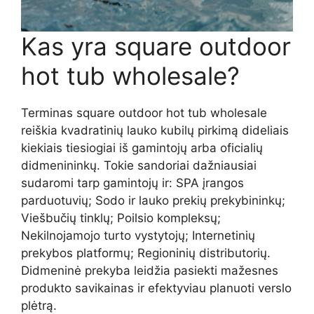
Kas yra square outdoor
hot tub wholesale?
Terminas square outdoor hot tub wholesale
reiškia kvadratinių lauko kubilų pirkimą dideliais
kiekiais tiesiogiai iš gamintojų arba oficialių
didmenininkų. Tokie sandoriai dažniausiai
sudaromi tarp gamintojų ir: SPA įrangos
parduotuvių; Sodo ir lauko prekių prekybininkų;
Viešbučių tinklų; Poilsio kompleksų;
Nekilnojamojo turto vystytojų; Internetinių
prekybos platformų; Regioninių distributorių.
Didmeninė prekyba leidžia pasiekti mažesnes
produkto savikainas ir efektyviau planuoti verslo
plėtrą.