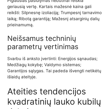
Pigiausias pasiūlymas nebūtinai reiškia
geriausią vertę. Kartais mažesnė kaina gali
reikšti: Silpnesnę izoliaciją; Trumpesnį tarnavimo
laiką; Ribotą garantiją; Mažesnį atsarginių dalių
prieinamumą.
Neišsamus techninių
parametrų vertinimas
Svarbu iš anksto įvertinti: Energijos sąnaudas;
Medžiagų kokybę; Valdymo sistemas;
Garantijos sąlygas. Tai padeda išvengti netikėtų
išlaidų ateityje.
Ateities tendencijos
kvadratinių lauko kubilų