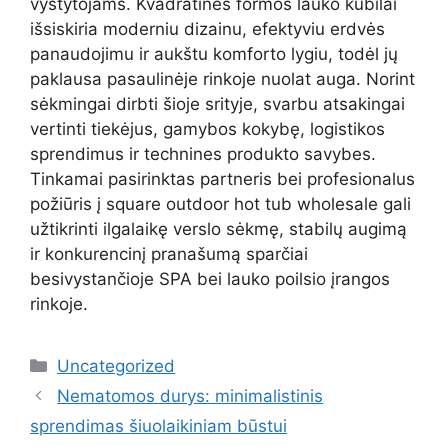
vystytojams. Kvadratinės formos lauko kubilai
išsiskiria moderniu dizainu, efektyviu erdvės
panaudojimu ir aukštu komforto lygiu, todėl jų
paklausa pasaulinėje rinkoje nuolat auga. Norint
sėkmingai dirbti šioje srityje, svarbu atsakingai
vertinti tiekėjus, gamybos kokybę, logistikos
sprendimus ir technines produkto savybes.
Tinkamai pasirinktas partneris bei profesionalus
požiūris į square outdoor hot tub wholesale gali
užtikrinti ilgalaikę verslo sėkmę, stabilų augimą
ir konkurencinį pranašumą sparčiai
besivystančioje SPA bei lauko poilsio įrangos
rinkoje.
Kategorijos
Uncategorized
Nematomos durys: minimalistinis
sprendimas šiuolaikiniam būstui