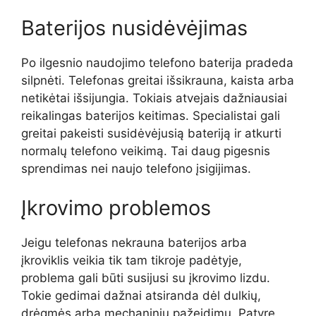
Baterijos nusidėvėjimas
Po ilgesnio naudojimo telefono baterija pradeda
silpnėti. Telefonas greitai išsikrauna, kaista arba
netikėtai išsijungia. Tokiais atvejais dažniausiai
reikalingas baterijos keitimas. Specialistai gali
greitai pakeisti susidėvėjusią bateriją ir atkurti
normalų telefono veikimą. Tai daug pigesnis
sprendimas nei naujo telefono įsigijimas.
Įkrovimo problemos
Jeigu telefonas nekrauna baterijos arba
įkroviklis veikia tik tam tikroje padėtyje,
problema gali būti susijusi su įkrovimo lizdu.
Tokie gedimai dažnai atsiranda dėl dulkių,
drėgmės arba mechaninių pažeidimų. Patyrę