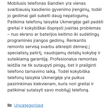
Mobilusis telefonas šiandien yra vienas
svarbiausių kasdienio gyvenimo įrenginių, todėl
jo gedimai gali sukelti daug nepatogumų.
Patikima telefonų taisykla Ukmergėje gali padėti
greitai ir kokybiškai išspręsti įvairias problemas
– nuo ekrano ar baterijos keitimo iki sudėtingų
programinės įrangos gedimų. Renkantis
remonto servisą svarbu atkreipti dėmesį į
specialistų patirtį, naudojamų detalių kokybę ir
suteikiamą garantiją. Profesionalus remontas
leidžia ne tik sutaupyti pinigų, bet ir prailginti
telefono tarnavimo laiką. Todėl kokybiška
telefonų taisykla Ukmergėje yra puikus
pasirinkimas kiekvienam, kuris nori greitai ir
patikimai sutaisyti savo mobilųjį telefoną.
Kategorijos
Uncategorized