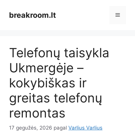
Pereiti
prie
breakroom.lt
Meniu
turinio
Telefonų taisykla
Ukmergėje –
kokybiškas ir
greitas telefonų
remontas
17 gegužės, 2026
pagal
Varlius Varlius