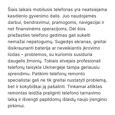
Šiais laikais mobilusis telefonas yra neatsiejama
kasdienio gyvenimo dalis. Juo naudojamės
darbui, bendravimui, pramogoms, navigacijai ir
net finansinėms operacijoms. Dėl šios
priežasties telefono gedimas gali sukelti
nemažai nepatogumų. Sugedęs ekranas, greitai
išsikraunanti baterija ar neveikiantis įkrovimo
lizdas – problemos, su kuriomis susiduria
daugelis žmonių. Tokiais atvejais profesionali
telefonų taisykla Ukmergėje tampa geriausiu
sprendimu. Patikimi telefonų remonto
specialistai gali ne tik greitai nustatyti problemą,
bet ir kokybiškai ją pašalinti. Tinkamai atliktas
remontas leidžia prailginti telefono tarnavimo
laiką ir išvengti papildomų išlaidų naujo įrenginio
pirkimui.