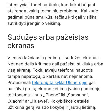
intensyviai, todėl natūralu, kad laikui bėgant
atsiranda įvairių techninių problemų. Kai kurie
gedimai būna smulkūs, tačiau kiti gali visiškai
sutrikdyti įrenginio veikimą.
Sudužęs arba pažeistas
ekranas
Vienas dažniausių gedimų – sudužęs ekranas.
Net nedidelis kritimas gali pažeisti stikliuką arba
visą ekraną. Tokiu atveju telefonu naudotis
tampa nepatogu, o kartais net neįmanoma.
Profesionali
telefonų taisykla Ukmergėje
gali
pasiūlyti greitą ekrano keitimą įvairių gamintojų
telefonams – nuo „iPhone“ iki „Samsung“,
„Xiaomi“ ar „Huawei“. Kokybiškos detalės
užtikrina gerą vaizdo kokybę ir jautrų lietimą.