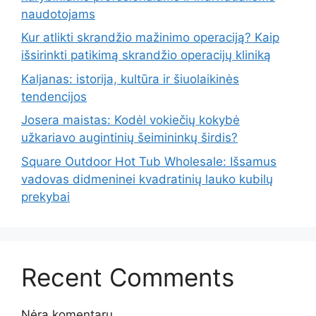
naudotojams
Kur atlikti skrandžio mažinimo operaciją? Kaip
išsirinkti patikimą skrandžio operacijų kliniką
Kaljanas: istorija, kultūra ir šiuolaikinės
tendencijos
Josera maistas: Kodėl vokiečių kokybė
užkariavo augintinių šeimininkų širdis?
Square Outdoor Hot Tub Wholesale: Išsamus
vadovas didmeninei kvadratinių lauko kubilų
prekybai
Recent Comments
Nėra komentarų.